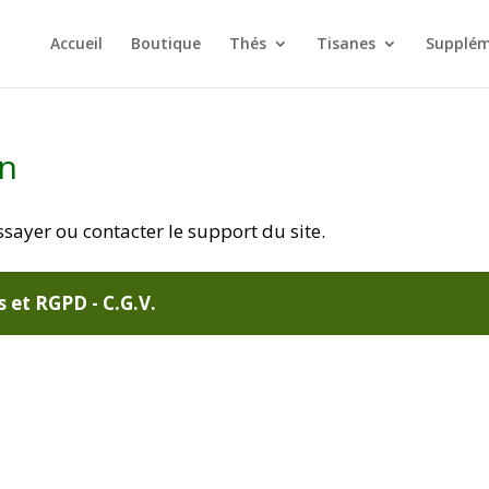
Accueil
Boutique
Thés
Tisanes
Supplém
on
ssayer ou contacter le support du site.
s et RGPD -
C.G.V.