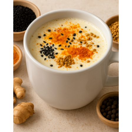
était :
est :
44,70€.
39,90€.