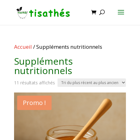
Accueil
/ Suppléments nutritionnels
Suppléments
nutritionnels
Trié
11 résultats affichés
du
plus
Promo !
récent
au
plus
ancien