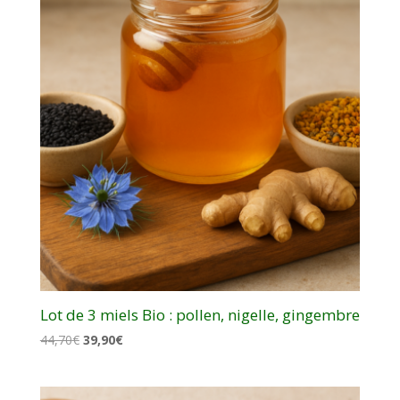
Lot de 3 miels Bio : pollen, nigelle, gingembre
Le
Le
44,70
€
39,90
€
prix
prix
initial
actuel