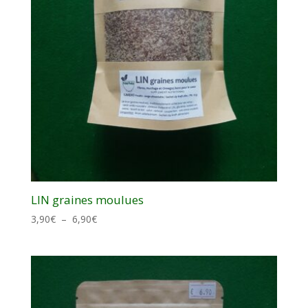
LIN graines moulues
Plage
3,90
€
–
6,90
€
de
prix :
3,90€
à
6,90€