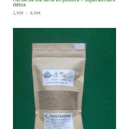
détox
Plage
2,90
€
–
8,90
€
de
prix :
2,90€
à
8,90€