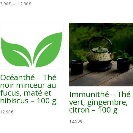
Plage
3,90
€
–
12,90
€
de
prix :
3,90€
à
12,90€
Océanthé – Thé
noir minceur au
fucus, maté et
Immunithé – Thé
hibiscus – 100 g
vert, gingembre,
citron – 100 g
12,90
€
12,90
€