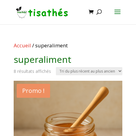
Accueil
/ superaliment
superaliment
Trié
8 résultats affichés
du
plus
Promo !
récent
au
plus
ancien