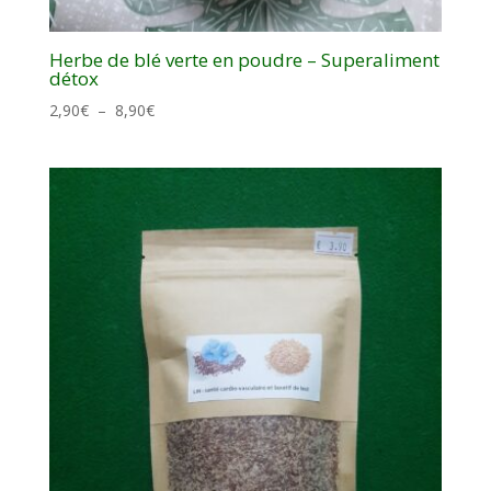
Herbe de blé verte en poudre – Superaliment
détox
Plage
2,90
€
–
8,90
€
de
prix :
2,90€
à
8,90€