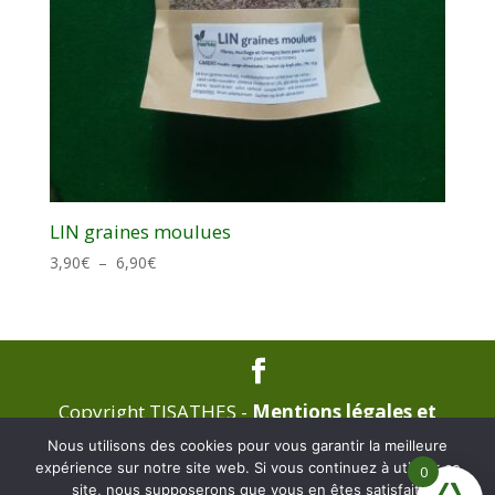
LIN graines moulues
Plage
3,90
€
–
6,90
€
de
prix :
3,90€
à
6,90€
Copyright TISATHES -
Mentions légales et
RGPD -
C.G.V.
Nous utilisons des cookies pour vous garantir la meilleure
expérience sur notre site web. Si vous continuez à utiliser ce
0
site, nous supposerons que vous en êtes satisfait.