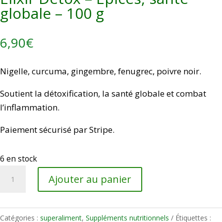
globale – 100 g
6,90
€
Nigelle, curcuma, gingembre, fenugrec, poivre noir.
Soutient la détoxification, la santé globale et combat
l’inflammation.
Paiement sécurisé par Stripe.
6 en stock
quantité
Ajouter au panier
de
Élixir
Détox
Catégories :
superaliment
,
Suppléments nutritionnels
Étiquettes :