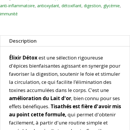
-
anti-inflammatoire
,
antioxydant
,
détoxifiant
,
digestion
,
glycémie
,
Épices,
immunité
santé
globale
-
Description
100
g
Élixir Détox
est une sélection rigoureuse
d'épices bienfaisantes agissant en synergie pour
favoriser la digestion, soutenir le foie et stimuler
la circulation, ce qui facilite l’élimination des
toxines accumulées dans le corps. C'est une
amélioration du Lait d'or
, bien connu pour ses
effets bénéfiques.
Tisathés est fière d'avoir mis
au point cette formule,
qui permet d'obtenir
facilement, à partir d'une routine simple et