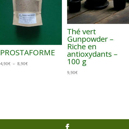
Thé vert
Gunpowder –
Riche en
PROSTAFORME
antioxydants –
100 g
Plage
4,90
€
–
8,90
€
de
9,90
€
prix :
4,90€
à
8,90€