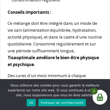
Conseils importants :
Ce mélange doit être intégré dans un mode de
vie sain (alimentation équilibrée, hydratation,
activité physique), et dans le cadre d'une routine
quotidienne. Consommé régulièrement et sur
une période suffisamment longue,
Tisaoptimale améliore le bien-être physique
et psychique.
Des cures d'un mois minimum à chaque
changement de saison vous aideront à rester en
Nous utilisons des cookies pour vous garantir la meilleure
forme.
expérience sur notre site web. Si vous continuez à utiliser ce
0
site, nous supposerons que vous en êtes satisfait.
La boutique est en construction, pas de commande pour
Si vos symptômes persistent ou s’aggravent,
OK
Politique de confidentialité
l'instant. Merci de votre patience.
Ignorer
consultez un professionnel de santé.