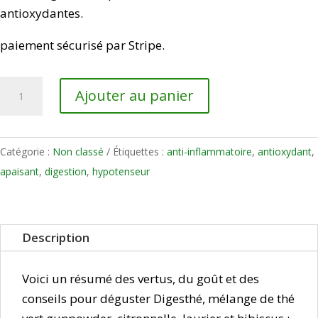
antioxydantes.
paiement sécurisé par Stripe.
quantité
Ajouter au panier
de
Digesthé
-
Catégorie :
Non classé
Étiquettes :
anti-inflammatoire
,
antioxydant
,
Thé
apaisant
,
digestion
,
hypotenseur
vert
digestif
et
Description
apaisant
-
Voici un résumé des vertus, du goût et des
100
conseils pour déguster Digesthé, mélange de thé
g