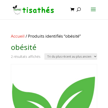
Accueil
/ Produits identifiés “obésité”
obésité
Trié
2 résultats affichés
du
plus
récent
au
plus
ancien