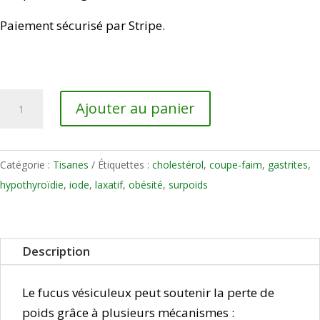
Paiement sécurisé par Stripe.
quantité
Ajouter au panier
de
Fucus
vésiculeux
Catégorie :
Tisanes
Étiquettes :
cholestérol
,
coupe-faim
,
gastrites
,
-
hypothyroïdie
,
iode
,
laxatif
,
obésité
,
surpoids
Surpoids
et
hypothyroïdie
Description
-
100
Le fucus vésiculeux peut soutenir la perte de
g
poids grâce à plusieurs mécanismes :