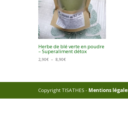
Herbe de blé verte en poudre
– Superaliment détox
Plage
2,90
€
–
8,90
€
de
prix :
2,90€
à
Copyright TISATHES -
Mentions légale
8,90€