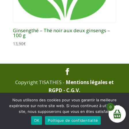
Ginsengthé – Thé noir aux deux ginsengs –
100 g
13,90
€
Copyright TISATHES -
Mentions légales et
RGPD -
C.G.V.
Nous utilisons des cookies pour vous garantir la meilleure
expérience sur notre site web. Si vous continuez à utiliser ce
0
site, nous supposerons que vous en êtes satisfait.
La boutique est en construction, pas de commande pour
OK
Politique de confidentialité
l'instant. Merci de votre patience.
Ignorer