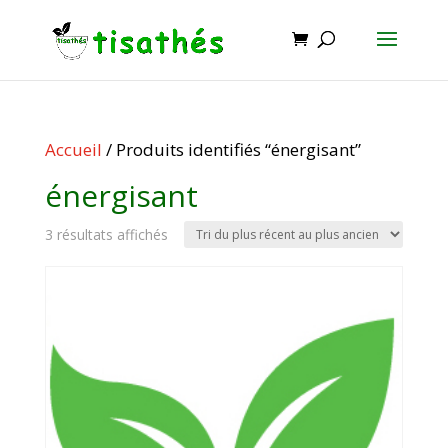
Accueil
/ Produits identifiés “énergisant”
énergisant
Trié
3 résultats affichés
du
plus
récent
au
plus
ancien