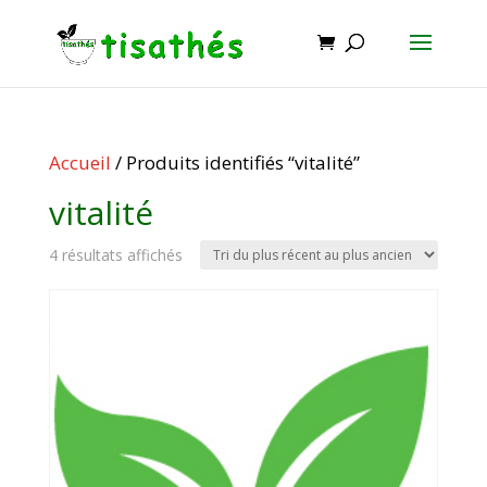
Accueil
/ Produits identifiés “vitalité”
vitalité
Trié
4 résultats affichés
du
plus
récent
au
plus
ancien