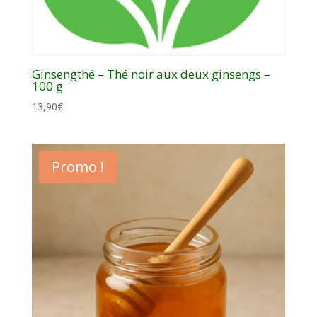
Ginsengthé – Thé noir aux deux ginsengs –
100 g
13,90
€
Promo !